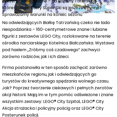
Życzenia wielkanocne – od Rodziny Taterskich
Które ośrodki Tatry Super Ski są jeszcze czynne?
Sprawdzamy warunki na koniec sezonu
Na odwiedzających Białkę Tatrzańską czeka nie lada
niespodzianka –
160-centymetrowe
znane i lubiane
figurki z zestawów LEGO City, rozlokowane na terenie
ośrodka narciarskiego Kotelnica Białczańska. Wystawa
pod hasłem „Zróbmy coś czadowego” zachwyci
zarówno rodziców, jak i ich dzieci.
Firma postanowiła w ten sposób zachęcić zarówno
mieszkańców regionu, jak i odwiedzających go
turystów do kreatywnego spędzania wolnego czasu.
Jak? Poprzez tworzenie ciekawych i pełnych zwrotów
akcji historii. Mają im w tym pomóc odświeżone i znane
wszystkim zestawy: LEGO® City Szpital, LEGO® City
Akcja strażacka i policyjny pościg oraz LEGO® City
Posterunek policji.