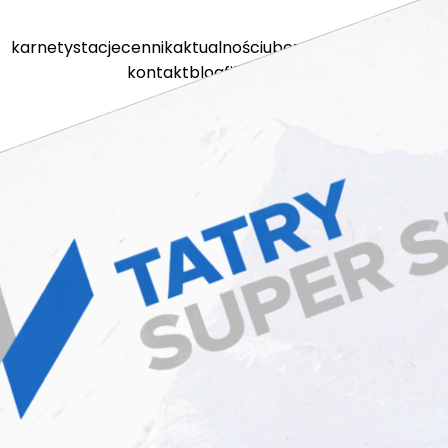
karnety
stacje
cennik
aktualności
ubezpieczenia
kamery
kontakt
blog
filmy
sklep