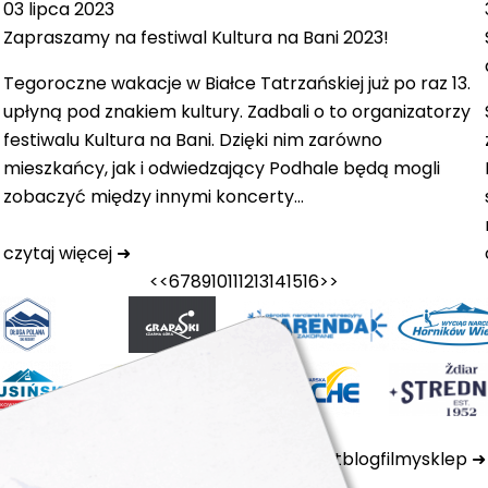
03 lipca 2023
Zapraszamy na festiwal Kultura na Bani 2023!
Tegoroczne wakacje w Białce Tatrzańskiej już po raz 13.
upłyną pod znakiem kultury. Zadbali o to organizatorzy
festiwalu Kultura na Bani. Dzięki nim zarówno
mieszkańcy, jak i odwiedzający Podhale będą mogli
zobaczyć między innymi koncerty…
czytaj więcej ➜
<<
6
7
8
9
10
11
12
13
14
15
16
>>
ktualności
ubezpieczenia
kamery
kontakt
blog
filmy
sklep