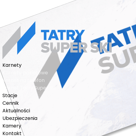
regulamin sprzedaży
© 2018 - 2026 karnet n
Karnety
Karnety pakietowe
Karnet na telefon
Karnet Tatry Super Ski
Stacje
Cennik
Aktualności
Ubezpieczenia
Kamery
Kontakt