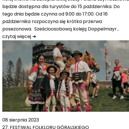
będzie dostępna dla turystów do 15 października. Do
tego dnia będzie czynna od 9:00 do 17:00. Od 16
października rozpoczyna się krótka przerwa
posezonowa. Sześcioosobową koleją Doppelmayr…
czytaj więcej ➜
08 sierpnia 2023
27. FESTIWAL FOLKLORU GÓRALSKIEGO