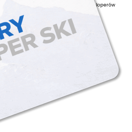
polityka prywatności
cookie files
dla developerów
arciarski tatry super ski