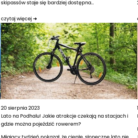
skipassów staje się bardziej dostępna…
czytaj więcej ➜
20 sierpnia 2023
Lato na Podhalu! Jakie atrakcje czekają na stacjach i
gdzie można pojeździć rowerem?
Mijający tydzień pokazał, że ciepłe, słoneczne lato nie