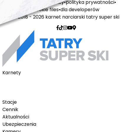
regulamin sprzedaży
polityka prywatności
cookie files
dla developerów
© 2018 - 2026 karnet narciarski tatry super ski
Karnety
Karnety pakietowe
Karnet na telefon
Karnet Tatry Super Ski
Stacje
Cennik
Aktualności
Ubezpieczenia
Kamery