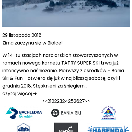
29 listopada 2018
Zima zaczyna się w Białce!
W 14-tu stacjach narciarskich stowarzyszonych w
ramach nowego karnetu TATRY SUPER SKI trwa już
intensywne naśnieżanie. Pierwszy z ośrodków - Bania
Ski & Fun - otwiera się już w najbliższą sobotę, czyli 1
grudnia 2018. Stęsknieni za śniegiem…
czytaj więcej ➜
<<
21
22
23
24
25
26
27
>>