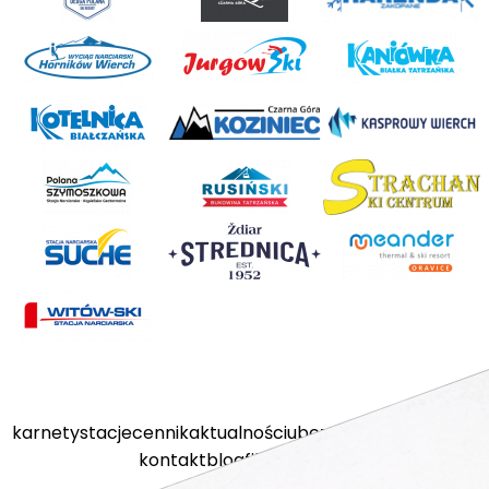
karnety
stacje
cennik
aktualności
ubezpieczenia
kamery
kontakt
blog
filmy
sklep