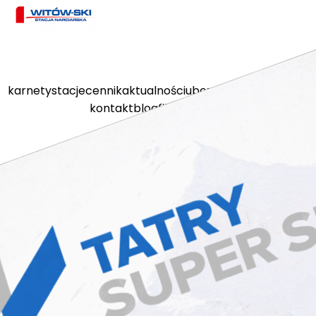
karnety
stacje
cennik
aktualności
ubezpieczenia
kamery
kontakt
blog
filmy
sklep