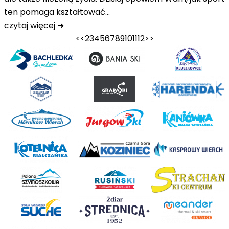
ten pomaga kształtować…
czytaj więcej ➜
<<
2
3
4
5
6
7
8
9
10
11
12
>>