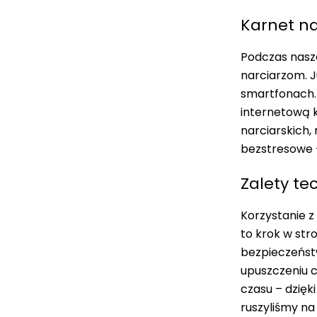
Karnet n
Podczas nasze
narciarzom. J
smartfonach. 
internetową 
narciarskich,
bezstresowe
Zalety te
Korzystanie z
to krok w str
bezpieczeńst
upuszczeniu c
czasu – dzięk
ruszyliśmy na 