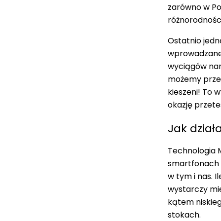
zarówno w Pol
różnorodności
Ostatnio jedn
wprowadzanej
wyciągów nar
możemy przec
kieszeni! To 
okazję przete
Jak dział
Technologia M
smartfonach 
w tym i nas. I
wystarczy mie
kątem niskieg
stokach.