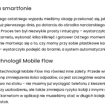
a smartfonie
go ostatniego wyjazdu mieliśmy okazję przekonać się, jak
uż pierwszego dnia, po dotarciu do
ośrodka narciarskiego
Proces ten był niezwykle prosty i intuicyjny – wystarcz
karnetu, wykonać kilka kliknięć i gotowe! Od tego mome
 nie martwiąc się o to, czy mamy przy sobie plastikowe ka
– wystarczyło podejść do bramki, a system automatyczni
chnologii Mobile Flow
 technologii Mobile Flow ma również inne zalety. Przede w
onę zmniejszenia ilości odpadów, co jest szczególnie ważn
wo na stoku
– nie musimy już wyciągać telefonu z kiesze
zy uszkodzeniu, ale także zmniejsza ryzyko kolizji z innym
i karnetom w aplikacji nie musieliśmy stać w długich kole
stok.