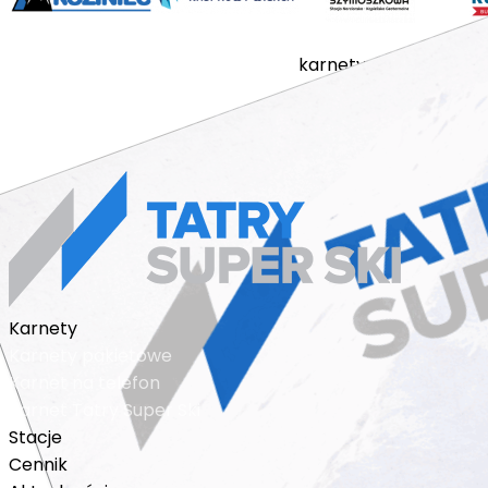
karnety
stacje
cennik
a
regulamin sprzedaży
© 2018 - 2026 karnet n
Karnety
Karnety pakietowe
Karnet na telefon
Karnet Tatry Super Ski
Stacje
Cennik