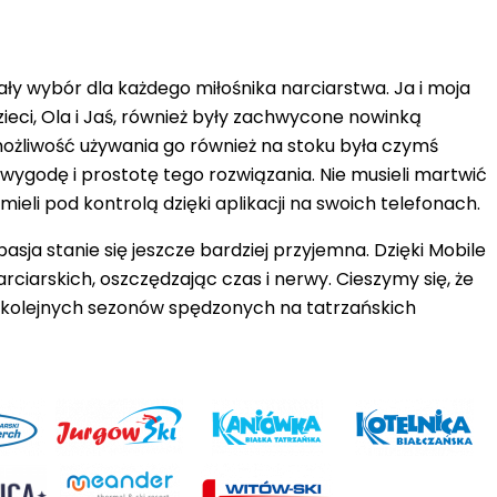
ały wybór dla każdego miłośnika narciarstwa. Ja i moja
ieci, Ola i Jaś, również były zachwycone nowinką
możliwość używania go również na stoku była czymś
wygodę i prostotę tego rozwiązania
. Nie musieli martwić
eli pod kontrolą dzięki aplikacji na swoich telefonach.
asja stanie się jeszcze bardziej przyjemna. Dzięki Mobile
rskich, oszczędzając czas i nerwy. Cieszymy się, że
ć kolejnych sezonów spędzonych na tatrzańskich