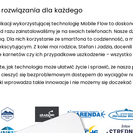
rozwiązania dla każdego
ikacji wykorzystującej technologię Mobile Flow to doskon
 razu zainstalowaliśmy je na swoich telefonach. Nasze dz
ą. Dla nich korzystanie ze smartfona to codzienność, a 
kscytującym. Z kolei moi rodzice, Stefan i Jadzia, docenili
ie karnetów czy ich przypadkowe uszkodzenie – wszystko mi
, jak technologia może ułatwić życie i sprawić, że nasza p
cieszyć się bezproblemowym dostępem do wyciągów narcia
Ski wprowadza takie innowacje i nie możemy się doczeka