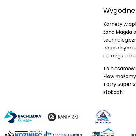
Wygodne 
Karnety w apl
żona Magda od
technologiczn
naturalnym i e
się o zgubien
To niesamowite
Flow możemy 
Tatry Super 
stokach.