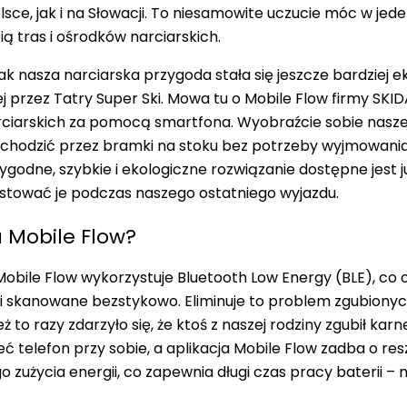
sce, jak i na Słowacji. To niesamowite uczucie móc w jede
ą tras i ośrodków narciarskich.
ak nasza narciarska przygoda stała się jeszcze bardziej e
 przez Tatry Super Ski. Mowa tu o Mobile Flow firmy SK
ciarskich za pomocą smartfona
. Wyobraźcie sobie nasze
hodzić przez bramki na stoku bez potrzeby wyjmowania
wygodne, szybkie i ekologiczne rozwiązanie dostępne jest
stować je podczas naszego ostatniego wyjazdu.
a Mobile Flow?
obile Flow wykorzystuje Bluetooth Low Energy (BLE), co
i skanowane bezstykowo.
Eliminuje to problem zgubiony
leż to razy zdarzyło się, że ktoś z naszej rodziny zgubił k
ć telefon przy sobie, a aplikacja Mobile Flow zadba o res
o zużycia energii, co zapewnia długi czas pracy baterii 