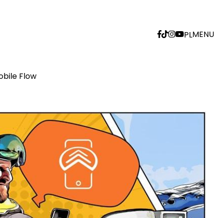
MENU
PL
obile Flow