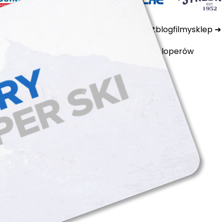
ktualności
ubezpieczenia
kamery
kontakt
blog
filmy
sklep
polityka prywatności
cookie files
dla developerów
arciarski tatry super ski