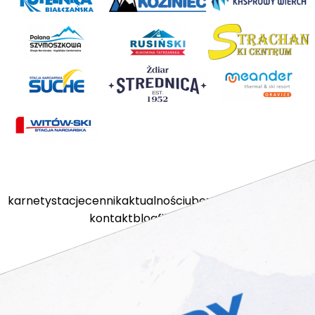
karnety
stacje
cennik
aktualności
ubezpieczenia
kamery
kontakt
blog
filmy
sklep