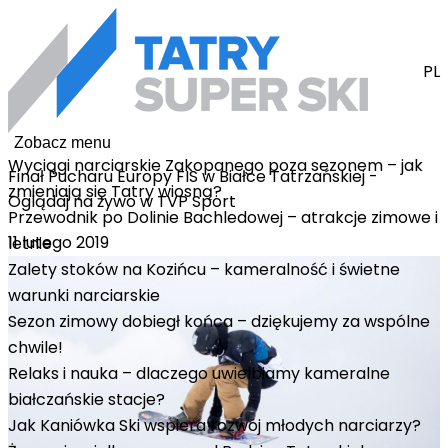
PL
Zobacz menu
Wyciągi narciarskie Zakopanego poza sezonem – jak
Finał Pucharu Europy FIS w Białce Tatrzańskiej -
zmieniają się Tatry wiosną?
Oglądaj na żywo w TVP Sport
Przewodnik po Dolinie Bachledowej – atrakcje zimowe i
11 lutego 2019
letnie
Zalety stoków na Kozińcu – kameralność i świetne
warunki narciarskie
Sezon zimowy dobiegł końca – dziękujemy za wspólne
chwile!
Relaks i nauka – dlaczego uwielbiamy kameralne
białczańskie stacje?
Jak Kaniówka Ski wspiera rozwój młodych narciarzy?