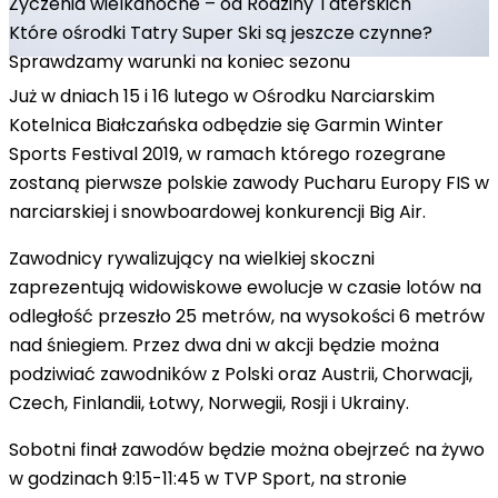
Życzenia wielkanocne – od Rodziny Taterskich
Które ośrodki Tatry Super Ski są jeszcze czynne?
Sprawdzamy warunki na koniec sezonu
Już w dniach 15 i 16 lutego w Ośrodku Narciarskim
Kotelnica Białczańska odbędzie się Garmin Winter
Sports Festival 2019, w ramach którego rozegrane
zostaną pierwsze polskie zawody Pucharu Europy FIS w
narciarskiej i snowboardowej konkurencji Big Air.
Zawodnicy rywalizujący na wielkiej skoczni
zaprezentują widowiskowe ewolucje w czasie lotów na
odległość przeszło 25 metrów, na wysokości 6 metrów
nad śniegiem. Przez dwa dni w akcji będzie można
podziwiać zawodników z Polski oraz Austrii, Chorwacji,
Czech, Finlandii, Łotwy, Norwegii, Rosji i Ukrainy.
Sobotni finał zawodów będzie można obejrzeć na żywo
w godzinach 9:15-11:45 w TVP Sport, na stronie