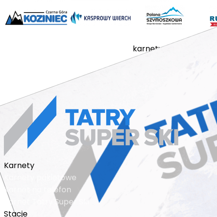
karnety
stacje
cennik
a
regulamin sprzedaży
© 2018 - 2026 karnet n
Karnety
Karnety pakietowe
Karnet na telefon
Karnet Tatry Super Ski
Stacje