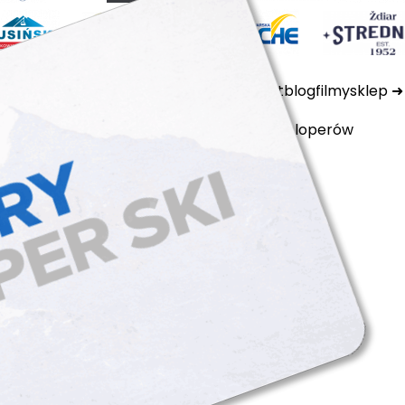
ktualności
ubezpieczenia
kamery
kontakt
blog
filmy
sklep
polityka prywatności
cookie files
dla developerów
arciarski tatry super ski