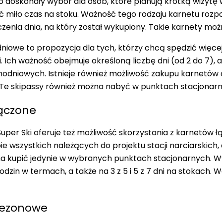
To doskonały wybór dla osób, które planują krótką wizytę
ć miło czas na stoku.
Ważność tego rodzaju karnetu rozpo
zenia dnia, na który został wykupiony
. Takie karnety mo
dniowe to propozycja dla tych, którzy chcą spędzić więce
i.
Ich ważność obejmuje określoną liczbę dni (od 2 do 7)
, 
odniowych. Istnieje również możliwość zakupu karnetów 
 Te skipassy również można nabyć w punktach stacjonarn
łączone
uper Ski oferuje też możliwość skorzystania z karnetów 
ie wszystkich należących do projektu stacji narciarskich
a kupić jedynie w wybranych punktach stacjonarnych
. 
odzin w termach, a także na 3 z 5 i 5 z 7 dni na stokach. 
sezonowe