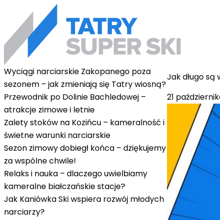
Wyciągi narciarskie Zakopanego poza
Jak długo są 
sezonem – jak zmieniają się Tatry wiosną?
21 październi
Przewodnik po Dolinie Bachledowej –
atrakcje zimowe i letnie
Zalety stoków na Kozińcu – kameralność i
świetne warunki narciarskie
Sezon zimowy dobiegł końca – dziękujemy
za wspólne chwile!
Relaks i nauka – dlaczego uwielbiamy
kameralne białczańskie stacje?
Jak Kaniówka Ski wspiera rozwój młodych
narciarzy?