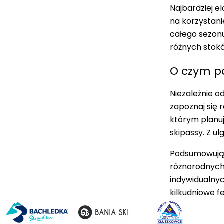
Najbardziej 
na korzystani
całego sezon
różnych stokó
O czym p
Niezależnie o
zapoznaj się 
którym planuj
skipassy. Z u
Podsumowując,
różnorodnych 
indywidualnyc
kilkudniowe f