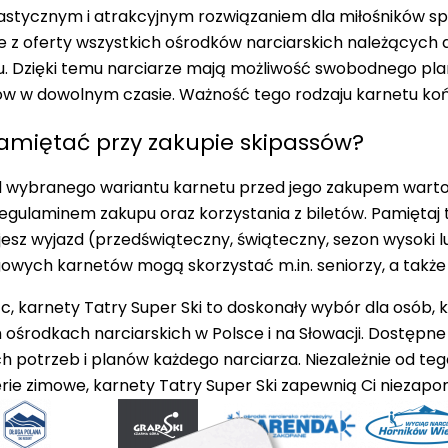
elastycznym i atrakcyjnym rozwiązaniem dla miłośników 
e z oferty wszystkich ośrodków narciarskich należących 
u. Dzięki temu narciarze mają możliwość swobodnego pla
w w dowolnym czasie. Ważność tego rodzaju karnetu końc
amiętać przy zakupie skipassów?
d wybranego wariantu karnetu przed jego zakupem warto 
regulaminem zakupu oraz korzystania z biletów
. Pamiętaj
esz wyjazd (przedświąteczny, świąteczny, sezon wysoki lub 
lgowych karnetów mogą skorzystać m.in. seniorzy, a także 
 karnety Tatry Super Ski to doskonały wybór dla osób, 
ośrodkach narciarskich w Polsce i na Słowacji. Dostępn
h potrzeb i planów każdego narciarza. Niezależnie od teg
erie zimowe, karnety Tatry Super Ski zapewnią Ci niezap