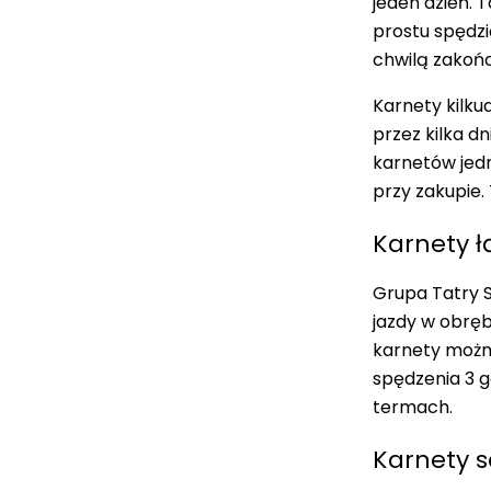
jeden dzień. 
prostu spędzi
chwilą zakońc
Karnety kilku
przez kilka dn
karnetów jedn
przy zakupie.
Karnety 
Grupa Tatry S
jazdy w obręb
karnety możn
spędzenia 3 g
termach.
Karnety 