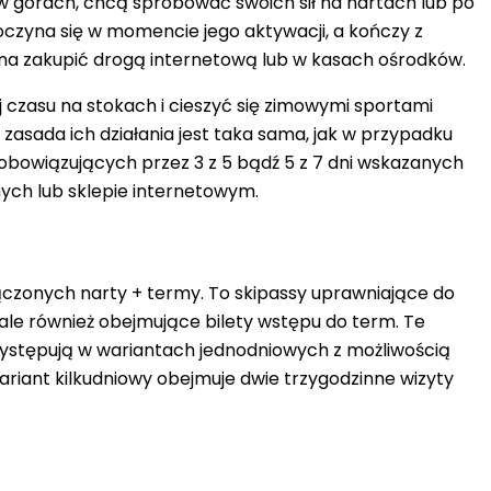
 w górach, chcą spróbować swoich sił na nartach lub po
czyna się w momencie jego aktywacji, a kończy z
żna zakupić drogą internetową lub w kasach ośrodków.
j czasu na stokach i cieszyć się zimowymi sportami
a zasada ich działania jest taka sama, jak w przypadku
obowiązujących przez 3 z 5 bądź 5 z 7 dni wskazanych
ych lub sklepie internetowym.
łączonych narty + termy. To skipassy uprawniające do
, ale również obejmujące bilety wstępu do term.
Te
Występują w wariantach jednodniowych z możliwością
Wariant kilkudniowy obejmuje dwie trzygodzinne wizyty