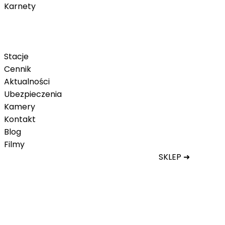
Karnety
Karnety pakietowe
Karnet na telefon
Karnet Tatry Super Ski
Stacje
Cennik
Aktualności
Ubezpieczenia
Kamery
Kontakt
Blog
Filmy
SKLEP