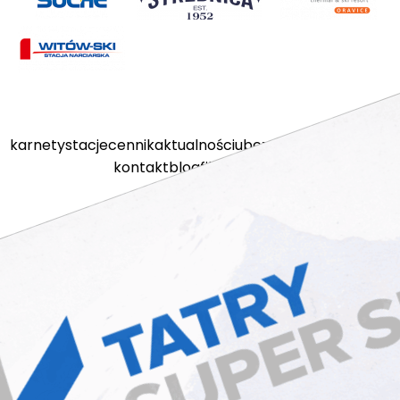
karnety
stacje
cennik
aktualności
ubezpieczenia
kamery
kontakt
blog
filmy
sklep