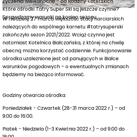
Życzenia wielkanocne – od Rodziny Taterskich
Które ośrodki Tatry Super Ski są jeszcze czynne?
Sprawdzamy warunki na koniec sezonu
W niedzielę 27 marca większość stacji narciarskich
należących do wspólnego karnetu #tatrysuperski
zakończyło sezon 2021/2022. Wciąż czynna jest
natomiast Kotelnica Białczańska, z której na chwilę
obecną można korzystać codziennie. Funkcjonowanie
ośrodka uzależnione jest od panujących w Białce
warunków pogodowych – o ewentualnych zmianach
będziemy na bieżąco informować.
Godziny otwarcia ośrodka:
Poniedziałek - Czwartek (28-31 marca 2022 r.) –
od
9:00 do 16:00.
Piatek - Niedziela (1-3 Kwietnia 2022 r.) –
od 9:00 do
18:00.