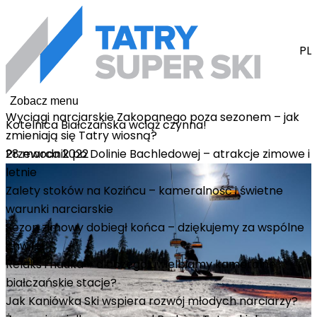
PL
Zobacz menu
Wyciągi narciarskie Zakopanego poza sezonem – jak
Kotelnica Białczańska wciąż czynna!
zmieniają się Tatry wiosną?
28 marca 2022
Przewodnik po Dolinie Bachledowej – atrakcje zimowe i
letnie
Zalety stoków na Kozińcu – kameralność i świetne
warunki narciarskie
Sezon zimowy dobiegł końca – dziękujemy za wspólne
chwile!
Relaks i nauka – dlaczego uwielbiamy kameralne
białczańskie stacje?
Jak Kaniówka Ski wspiera rozwój młodych narciarzy?