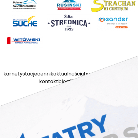
karnety
stacje
cennik
aktualności
ubezpieczenia
kamery
kontakt
blog
filmy
sklep