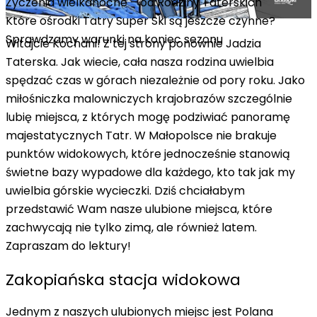
Życzenia wielkanocne – od Rodziny Taterskich
Które ośrodki Tatry Super Ski są jeszcze czynne?
Sprawdzamy warunki na koniec sezonu
Witajcie Kochani! Z tej strony ponownie Jadzia
Taterska. Jak wiecie, cała nasza rodzina uwielbia
spędzać czas w górach niezależnie od pory roku. Jako
miłośniczka malowniczych krajobrazów szczególnie
lubię miejsca, z których mogę podziwiać panoramę
majestatycznych Tatr. W Małopolsce nie brakuje
punktów widokowych, które jednocześnie stanowią
świetne bazy wypadowe dla każdego, kto tak jak my
uwielbia górskie wycieczki. Dziś chciałabym
przedstawić Wam nasze ulubione miejsca, które
zachwycają nie tylko zimą, ale również latem.
Zapraszam do lektury!
Zakopiańska stacja widokowa
Jednym z naszych ulubionych miejsc jest Polana