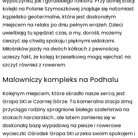
wypoczynku, jak i
góralskiego folkloru
. Przy dolnej stacji
kolejki na Polanie Szymoszkowej znajduje się natomiast
kąpielisko geotermalne, które jest doskonałym
miejscem na relaks po dniu pełnym wrażeń. Dzieci
uwielbiają tu spędzać czas, a my, dorośli, możemy
cieszyć się chwilą spokoju i pięknymi widokami.
Miłośników jazdy na dwóch kółkach z pewnością
ucieszy fakt, że koleją krzesełkową mogą wjechać na
szczyt również z rowerem.
Malowniczy kompleks na Podhalu
Kolejnym miejscem, które skradło nasze serca, jest
Grapa SKI w Czarnej Górze. Ta kameralna stacja zimą
przyciąga rodziny spragnione białego szaleństwa na
stokach narciarskich
, ale latem zamienia się w
doskonałą bazę wypadową na piesze i rowerowe
wycieczki
. Ośrodek Grapa SKI urzeka swoim spokojem i