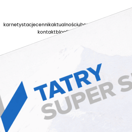
karnety
stacje
cennik
aktualności
ubezpieczenia
kamery
kontakt
blog
filmy
sklep