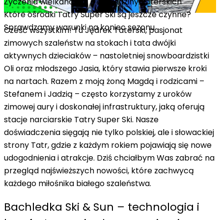
Życzenia wielkanocne – od Rodziny Taterskich
Które ośrodki Tatry Super Ski są jeszcze czynne?
Sprawdzamy warunki na koniec sezonu
Cześć wszystkim! Tu Jędrek Taterski, pasjonat
zimowych szaleństw na stokach i tata dwójki
aktywnych dzieciaków – nastoletniej snowboardzistki
Oli oraz młodszego Jasia, który stawia pierwsze kroki
na nartach. Razem z moją żoną Magdą i rodzicami –
Stefanem i Jadzią – często korzystamy z uroków
zimowej aury i doskonałej infrastruktury, jaką oferują
stacje narciarskie Tatry Super Ski. Nasze
doświadczenia sięgają nie tylko polskiej, ale i słowackiej
strony Tatr, gdzie z każdym rokiem pojawiają się nowe
udogodnienia i atrakcje. Dziś chciałbym Was zabrać na
przegląd najświeższych nowości, które zachwycą
każdego miłośnika białego szaleństwa.
Bachledka Ski & Sun – technologia i