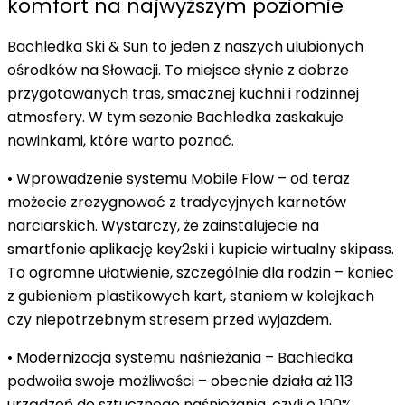
komfort na najwyższym poziomie
Bachledka Ski & Sun to jeden z naszych ulubionych
ośrodków na Słowacji. To miejsce słynie z dobrze
przygotowanych tras, smacznej kuchni i rodzinnej
atmosfery. W tym sezonie Bachledka zaskakuje
nowinkami, które warto poznać.
•
Wprowadzenie systemu Mobile Flow
– od teraz
możecie zrezygnować z tradycyjnych karnetów
narciarskich. Wystarczy, że zainstalujecie na
smartfonie aplikację key2ski i kupicie wirtualny skipass.
To ogromne ułatwienie, szczególnie dla rodzin – koniec
z gubieniem plastikowych kart, staniem w kolejkach
czy niepotrzebnym stresem przed wyjazdem.
•
Modernizacja systemu naśnieżania
– Bachledka
podwoiła swoje możliwości – obecnie działa aż 113
urządzeń do sztucznego naśnieżania, czyli o 100%