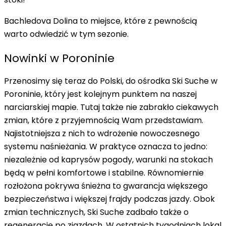
Bachledova Dolina
to miejsce, które z pewnością
warto odwiedzić w tym sezonie.
Nowinki w Poroninie
Przenosimy się teraz do Polski, do ośrodka Ski Suche w
Poroninie, który jest kolejnym punktem na naszej
narciarskiej mapie. Tutaj także nie zabrakło ciekawych
zmian, które z przyjemnością Wam przedstawiam.
Najistotniejsza z nich to
wdrożenie nowoczesnego
systemu naśnieżania
. W praktyce oznacza to jedno:
niezależnie od kaprysów pogody, warunki na stokach
będą w pełni komfortowe i stabilne. Równomiernie
rozłożona pokrywa śnieżna to gwarancja większego
bezpieczeństwa i większej frajdy podczas jazdy. Obok
zmian technicznych,
Ski Suche
zadbało także o
regenerację po zjazdach. W ostatnich tygodniach
lokal