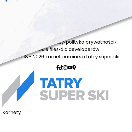
regulamin sprzedaży
polityka prywatności
cookie files
dla developerów
© 2018 - 2026 karnet narciarski tatry super ski
Karnety
Karnety pakietowe
Karnet na telefon