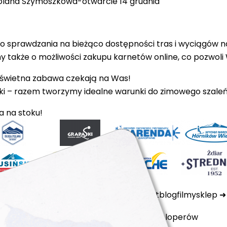
Polana Szymoszkowa
-otwarcie 14 grudnia
sprawdzania na bieżąco dostępności tras i wyciągów na n
także o możliwości zakupu karnetów online, co pozwoli 
i świetna zabawa czekają na Was!
Ski – razem tworzymy idealne warunki do zimowego szale
a na stoku!
ktualności
ubezpieczenia
kamery
kontakt
blog
filmy
sklep
polityka prywatności
cookie files
dla developerów