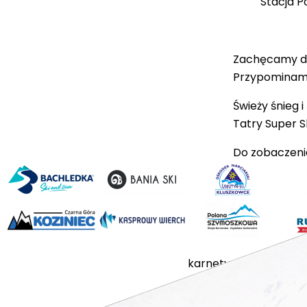
Stacja 
Zachęcamy do 
Przypominamy 
Świeży śnieg 
Tatry Super 
Do zobaczeni
karnety
stacje
cennik
a
regulamin sprzedaży