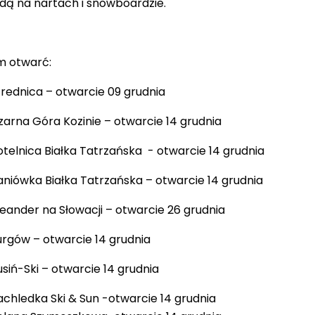
dą na nartach i snowboardzie.
m otwarć
:
trednica
– otwarcie 09 grudnia
zarna Góra Kozinie
– otwarcie 14 grudnia
otelnica Białka Tatrzańska
- otwarcie 14 grudnia
aniówka Białka Tatrzańska
– otwarcie 14 grudnia
eander na Słowacji
– otwarcie 26 grudnia
Jurgów
– otwarcie 14 grudnia
usiń-Ski
– otwarcie 14 grudnia
achledka Ski & Sun
-otwarcie 14 grudnia