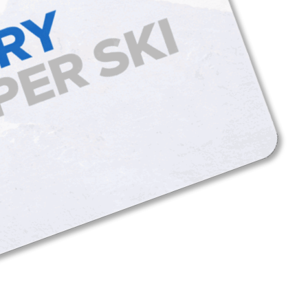
arciarski tatry super ski