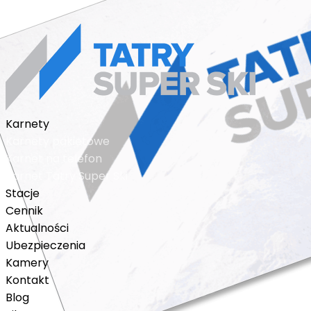
© 2018 - 2026 karnet n
Karnety
Karnety pakietowe
Karnet na telefon
Karnet Tatry Super Ski
Stacje
Cennik
Aktualności
Ubezpieczenia
Kamery
Kontakt
Blog