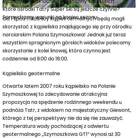
Życzenia wielkanocne – od Rodziny Taterskich
Które ośrodki Tatry Super Ski są jeszcze czynne?
Sprawdzamy warunki na koniec sezonu
Od 1 lipca miłośnicy kąpieli termalnych będą mogli
skorzystać z kąpieliska znajdującego się przy ośrodku
narciarskim Polana Szymoszkowa! Jednak już teraz
wszystkim spragnionym górskich widoków polecamy
skorzystanie z kolei linowej, która czynna jest
codziennie od 9:00 do 18:00.
Kąpielisko geotermalne
Otwarte latem 2007 roku kąpielisko na Polanie
Szymoszkowej to zdecydowanie atrakcyjna
propozycja na spędzenie rodzinnego weekendu u
podnóża Tatr, z widokiem na majestatyczny Giewont,
którego z tej perspektywy nie da się nie zauważyć.
Temperatura wody pochodzącej z odwiertu
geotermalnego „Szymoszkowa GT1” wynosi aż 30