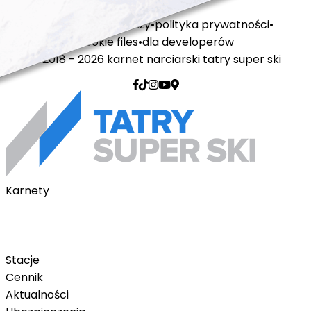
regulamin sprzedaży
polityka prywatności
cookie files
dla developerów
© 2018 - 2026 karnet narciarski tatry super ski
Karnety
Karnety pakietowe
Karnet na telefon
Karnet Tatry Super Ski
Stacje
Cennik
Aktualności