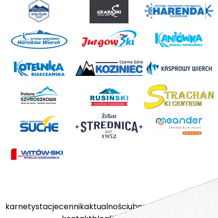
karnety
stacje
cennik
aktualności
ubezpieczenia
kamery