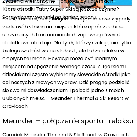
Życzenia wielkanocne – od Rodziny Taterskich
Które ośrodki Tatry Super Ski są jeszcze czynne?
Sprawdzamy warunki na koniec sezonu
Cześć kochani, tutaj Magda. Planując zimowe wypady,
wiele osób stawia na miejsca, które oprócz dobrze
utrzymanych tras narciarskich zapewnią również
dodatkowe atrakcje. Dla tych, którzy szukają nie tylko
białego szaleństwa na stokach, ale także relaksu w
ciepłych termach, Słowacja może być idealnym
miejscem na spędzenie wolnego czasu. Z Jędrkiem i
dzieciakami często wybieramy słowackie ośrodki jako
cel naszych zimowych wypraw. Dziś pragnę podzielić
się swoimi doświadczeniami i polecić jedno z moich
ulubionych miejsc – Meander Thermal & Ski Resort w
Oravicach.
Meander – połączenie sportu i relaksu
Ośrodek Meander Thermal & Ski Resort w Oravicach