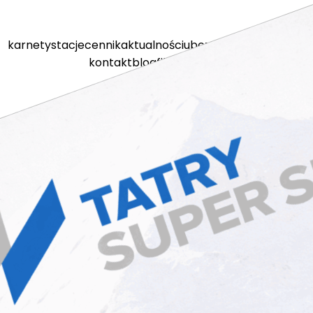
karnety
stacje
cennik
aktualności
ubezpieczenia
kamery
kontakt
blog
filmy
sklep