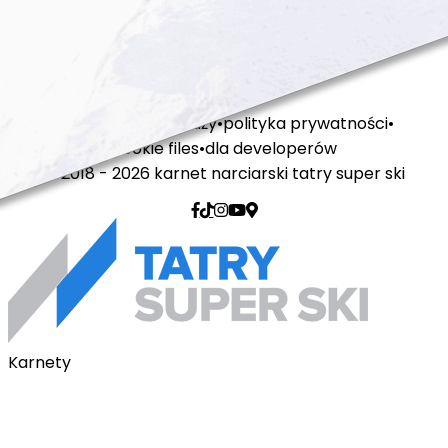
regulamin sprzedaży
polityka prywatności
cookie files
dla developerów
© 2018 - 2026 karnet narciarski tatry super ski
Karnety
Karnety pakietowe
Karnet na telefon
Karnet Tatry Super Ski