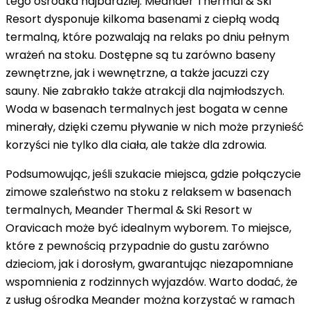
tego ośrodka najbardziej.
Meander Thermal & Ski
Resort
dysponuje kilkoma basenami z ciepłą wodą
termalną, które pozwalają na relaks po dniu pełnym
wrażeń na stoku.
Dostępne są tu zarówno baseny
zewnętrzne, jak i wewnętrzne, a także jacuzzi czy
sauny
. Nie zabrakło także atrakcji dla najmłodszych.
Woda w basenach termalnych jest bogata w cenne
minerały, dzięki czemu pływanie w nich może przynieść
korzyści nie tylko dla ciała, ale także dla zdrowia.
Podsumowując, jeśli szukacie miejsca, gdzie połączycie
zimowe szaleństwo na stoku z relaksem w basenach
termalnych, Meander Thermal & Ski Resort w
Oravicach może być idealnym wyborem. To miejsce,
które z pewnością przypadnie do gustu zarówno
dzieciom, jak i dorosłym, gwarantując niezapomniane
wspomnienia z rodzinnych wyjazdów. Warto dodać, że
z usług ośrodka Meander można korzystać w ramach