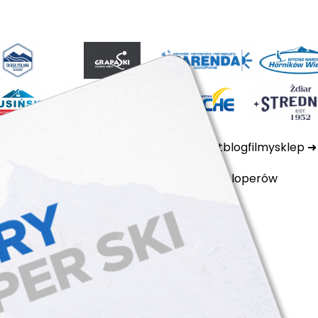
ktualności
ubezpieczenia
kamery
kontakt
blog
filmy
sklep
polityka prywatności
cookie files
dla developerów
arciarski tatry super ski