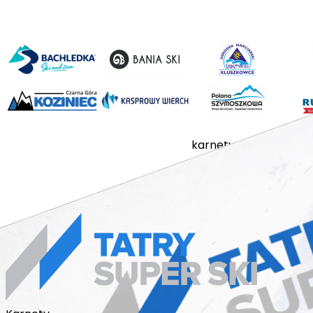
karnety
stacje
cennik
a
regulamin sprzedaży
© 2018 - 2026 karnet n