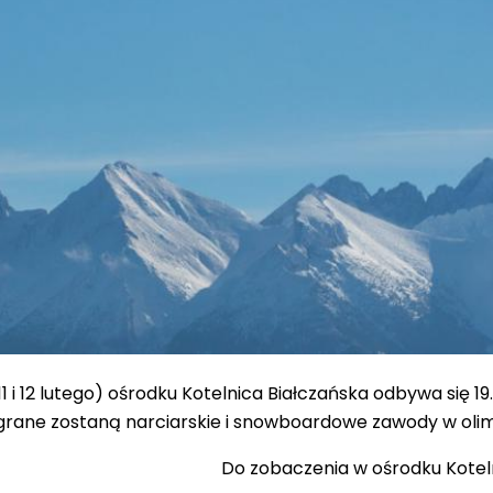
o (11 i 12 lutego) ośrodku Kotelnica Białczańska
odbywa się
19
rane zostaną narciarskie i snowboardowe zawody w olimpij
Do zobaczenia w ośrodku Koteln