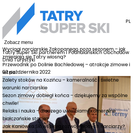
PL
Zobacz menu
Wyciągi narciarskie Zakopanego poza sezonem – jak
Tatry Super Ski partnerem I Podhalańskich Obchodów
zmieniają się Tatry wiosną?
Dnia Turystyki
Przewodnik po Dolinie Bachledowej – atrakcje zimowe i
03 października 2022
letnie
Zalety stoków na Kozińcu – kameralność i świetne
warunki narciarskie
Sezon zimowy dobiegł końca – dziękujemy za wspólne
chwile!
Relaks i nauka – dlaczego uwielbiamy kameralne
białczańskie stacje?
Jak Kaniówka Ski wspiera rozwój młodych narciarzy?