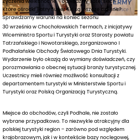
Życzenia wielkanocne – od Rodziny Taterskich
Które ośrodki Tatry Super Ski są jeszcze czynne?
Sprawdzamy warunki na koniec sezonu
30 września w Chochołowskich Termach, z inicjatywy
Wiceministra Sportu i Turystyki oraz Starosty powiatu
Tatrzańskiego i Nowotarskiego, zorganizowano I
Podhalańskie Obchody Światowego Dnia Turystyki.
Wydarzenie było okazją do wymiany doświadczeń, czy
porozmawiania o obecnej sytuacji branży turystycznej.
Uczestnicy mieli również możliwość konsultacji z
departamentem turystyki w Ministerstwie Sportu i
Turystyki oraz Polską Organizacją Turystyczną.
Miejsce do obchodów, czyli Podhale, nie zostało
wybrane przypadkowo. To niezwykle atrakcyjny dla
polskiej turystyki region – zarówno pod względem
krajobrazowym, jak i w kontekście bazy noclegowej,