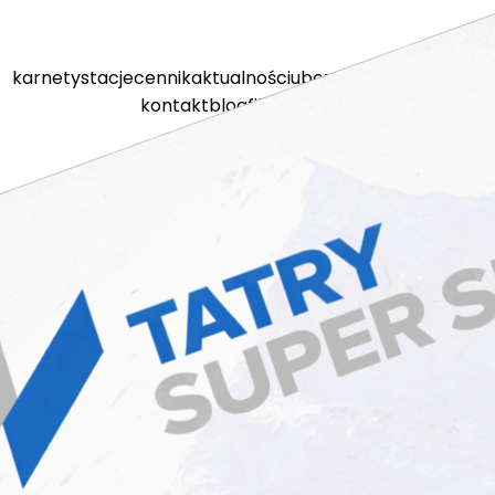
karnety
stacje
cennik
aktualności
ubezpieczenia
kamery
kontakt
blog
filmy
sklep