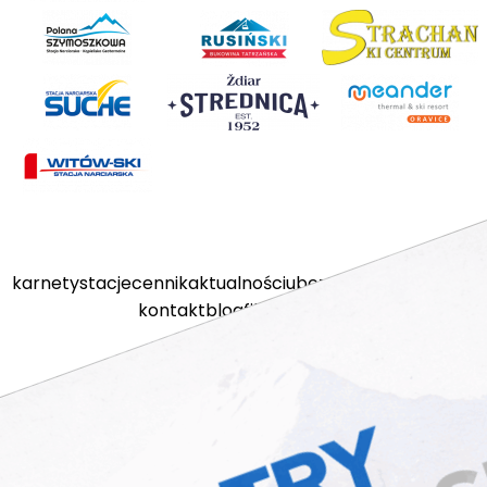
karnety
stacje
cennik
aktualności
ubezpieczenia
kamery
kontakt
blog
filmy
sklep