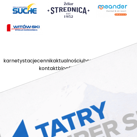
karnety
stacje
cennik
aktualności
ubezpieczenia
kamery
kontakt
blog
filmy
sklep