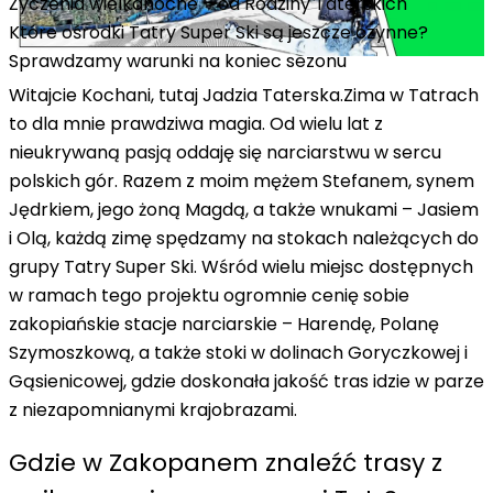
Życzenia wielkanocne – od Rodziny Taterskich
Które ośrodki Tatry Super Ski są jeszcze czynne?
Sprawdzamy warunki na koniec sezonu
Witajcie Kochani, tutaj Jadzia Taterska.
Zima w Tatrach
to dla mnie prawdziwa magia. Od wielu lat z
nieukrywaną pasją oddaję się narciarstwu w sercu
polskich gór. Razem z moim mężem Stefanem, synem
Jędrkiem, jego żoną Magdą, a także wnukami – Jasiem
i Olą, każdą zimę spędzamy na stokach należących do
grupy Tatry Super Ski. Wśród wielu miejsc dostępnych
w ramach tego projektu ogromnie cenię sobie
zakopiańskie stacje narciarskie – Harendę, Polanę
Szymoszkową, a także stoki w dolinach Goryczkowej i
Gąsienicowej, gdzie doskonała jakość tras idzie w parze
z niezapomnianymi krajobrazami.
Gdzie w Zakopanem znaleźć trasy z