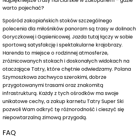
Najpiękniejsze trasy narciarskie w Zakopanem – gdzie
warto pojechać?
Spośród zakopiańskich stoków szczególnego
polecenia dla miłośników panoram są trasy w dolinach
Goryczkowej i Gąsienicowej. Jazda tutaj łączy w sobie
sportową satysfakcję i spektakularne krajobrazy.
Harenda to miejsce o rodzinnej atmosferze,
zróżnicowanych stokach i doskonałych widokach na
otaczające Tatry, które chętnie odwiedzamy. Polana
Szymoszkowa zachwyca szerokimi, dobrze
przygotowanymi trasami oraz znakomitą
infrastrukturą. Każdy z tych ośrodków ma swoje
unikatowe cechy, a zakup karnetu Tatry Super Ski
pozwoli Wam
odkryć tę różnorodność
i cieszyć się
niepowtarzalną zimową przygodą.
FAQ