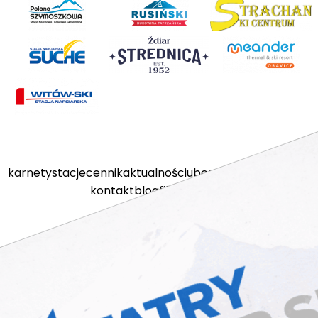
karnety
stacje
cennik
aktualności
ubezpieczenia
kamery
kontakt
blog
filmy
sklep