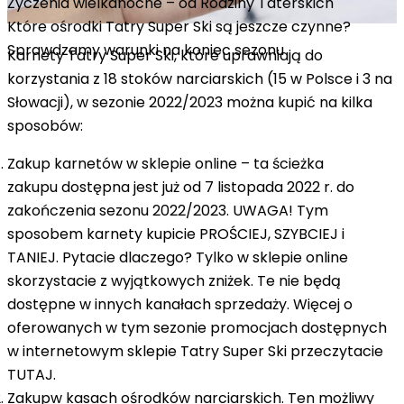
Życzenia wielkanocne – od Rodziny Taterskich
Które ośrodki Tatry Super Ski są jeszcze czynne?
Sprawdzamy warunki na koniec sezonu
Karnety Tatry Super Ski, które uprawniają do
korzystania z 18 stoków narciarskich (15 w Polsce i 3 na
Słowacji), w sezonie 2022/2023 można kupić na kilka
sposobów:
Zakup karnetów w sklepie online
– ta ścieżka
zakupu
dostępna jest już od 7 listopada 2022 r. do
zakończenia sezonu 2022/2023. UWAGA! Tym
sposobem karnety kupicie
PROŚCIEJ, SZYBCIEJ i
TANIEJ.
Pytacie dlaczego? Tylko w sklepie online
skorzystacie z wyjątkowych zniżek. Te nie będą
dostępne w innych kanałach sprzedaży.
Więcej o
oferowanych w tym sezonie promocjach dostępnych
w internetowym sklepie Tatry Super Ski przeczytacie
TUTAJ
.
Zakup
w kasach ośrodków narciarskich
. Ten możliwy