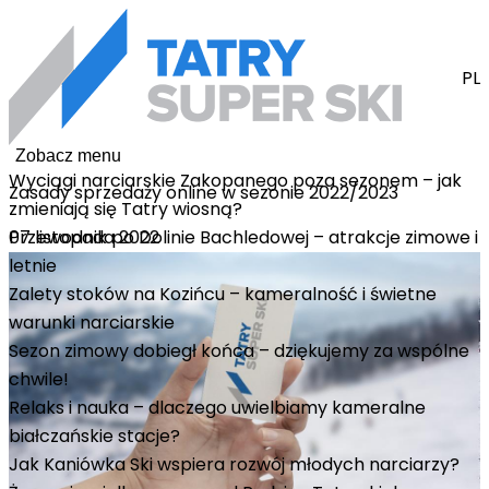
PL
Zobacz menu
Wyciągi narciarskie Zakopanego poza sezonem – jak
Zasady sprzedaży online w sezonie 2022/2023
zmieniają się Tatry wiosną?
07 listopada 2022
Przewodnik po Dolinie Bachledowej – atrakcje zimowe i
letnie
Zalety stoków na Kozińcu – kameralność i świetne
warunki narciarskie
Sezon zimowy dobiegł końca – dziękujemy za wspólne
chwile!
Relaks i nauka – dlaczego uwielbiamy kameralne
białczańskie stacje?
Jak Kaniówka Ski wspiera rozwój młodych narciarzy?