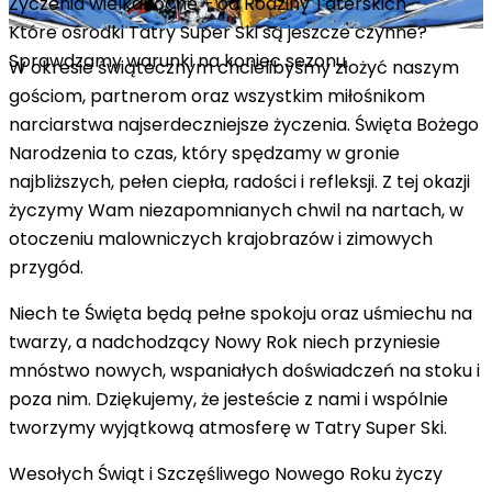
Życzenia wielkanocne – od Rodziny Taterskich
Które ośrodki Tatry Super Ski są jeszcze czynne?
Sprawdzamy warunki na koniec sezonu
W okresie świątecznym chcielibyśmy złożyć naszym
gościom, partnerom oraz wszystkim miłośnikom
narciarstwa najserdeczniejsze życzenia. Święta Bożego
Narodzenia to czas, który spędzamy w gronie
najbliższych, pełen ciepła, radości i refleksji. Z tej okazji
życzymy Wam niezapomnianych chwil na nartach, w
otoczeniu malowniczych krajobrazów i zimowych
przygód.
Niech te Święta będą pełne spokoju oraz uśmiechu na
twarzy, a nadchodzący Nowy Rok niech przyniesie
mnóstwo nowych, wspaniałych doświadczeń na stoku i
poza nim. Dziękujemy, że jesteście z nami i wspólnie
tworzymy wyjątkową atmosferę w Tatry Super Ski.
Wesołych Świąt i Szczęśliwego Nowego Roku życzy