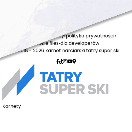
regulamin sprzedaży
polityka prywatności
cookie files
dla developerów
© 2018 - 2026 karnet narciarski tatry super ski
Karnety
Karnety pakietowe
Karnet na telefon
Karnet Tatry Super Ski