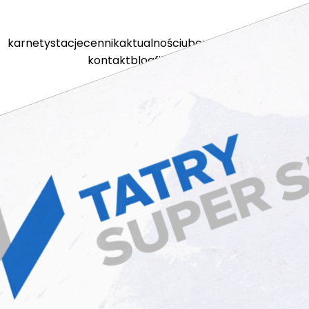
karnety
stacje
cennik
aktualności
ubezpieczenia
kamery
kontakt
blog
filmy
sklep