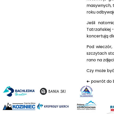
masywnych, t
roku odbywaj
Jeśli natomi
Tatrzańskiej 
koncertują dl
Pod wieczór,
szczytach st
rano na zdję
Czy może być 
➜
powrót do 