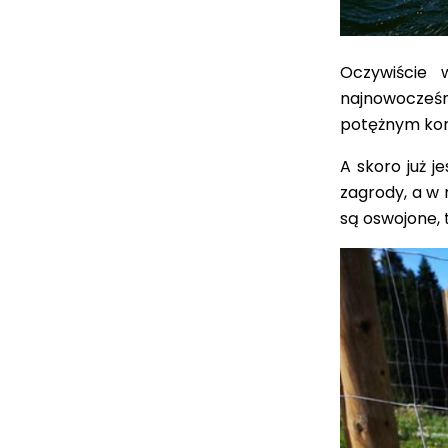
Oczywiście 
najnowocześn
potężnym ko
A skoro już j
zagrody, a w n
są oswojone
,