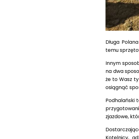
Długa Polana
temu sprzętow
Innym sposob
na dwa sposob
że to Wasz t
osiągnąć spor
Podhalański t
przygotowa
zjazdowe, któr
Dostarczając
Kotelnicy, g