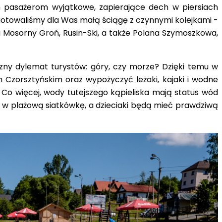
im pasażerom wyjątkowe,
zapierające dech w piersiach
gotowaliśmy dla Was małą ściągę z czynnymi kolejkami -
a i Mosorny Groń, Rusin-Ski, a także Polana Szymoszkowa,
zny dylemat turystów: góry, czy morze? Dzięki temu
w
Czorsztyńskim oraz wypożyczyć leżaki, kajaki i wodne
 Co więcej, wody tutejszego kąpieliska mają status wód
u w plażową siatkówkę,
a dzieciaki będą mieć prawdziwą