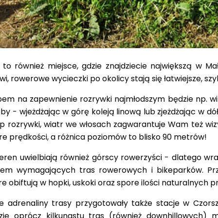
 to również miejsce, gdzie znajdziecie największą w M
i, rowerowe wycieczki po okolicy stają się łatwiejsze, szy
em na zapewnienie rozrywki najmłodszym będzie np. wi
y - wjeżdżając w górę koleją linową lub
zjeżdżając w dó
yp rozrywki, wiatr we włosach zagwarantuje Wam też wi
e prędkości, a różnica poziomów to blisko 90 metrów!
eren uwielbiają również górscy rowerzyści - dlatego w
niem
wymagających tras rowerowych i bikeparków
. P
e obiftują w hopki, uskoki oraz spore ilości naturalnych pr
e adrenaliny trasy przygotowały także stacje w Czorsz
dzie oprócz kilkunastu tras (również downhillowych)