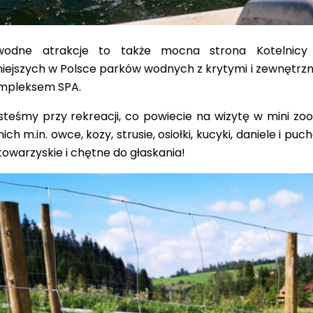
wodne atrakcje to także mocna strona Kotelnicy 
iejszych w Polsce parków wodnych z krytymi i zewnętrzn
mpleksem SPA.
esteśmy przy rekreacji, co powiecie na wizytę w mini z
ich m.in. owce, kozy, strusie, osiołki, kucyki, daniele i pu
 towarzyskie i chętne do głaskania!