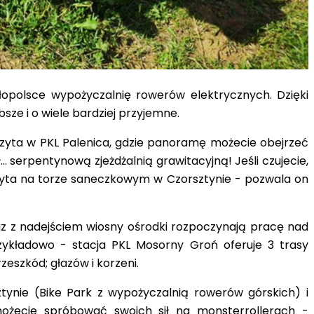
ałopolsce wypożyczalnię rowerów elektrycznych. Dzięki
bsze i o wiele bardziej przyjemne.
zyta w PKL Palenica, gdzie panoramę możecie obejrzeć
ł… serpentynową zjeżdżalnią grawitacyjną
! Jeśli czujecie,
zyta na torze saneczkowym w Czorsztynie - pozwala on
raz z nadejściem wiosny ośrodki rozpoczynają pracę nad
rzykładowo - stacja PKL Mosorny Groń oferuje 3 trasy
zeszkód; głazów i korzeni.
tynie (
Bike Park z wypożyczalnią rowerów górskich
) i
 możecie spróbować swoich sił na
monsterrollerach
-