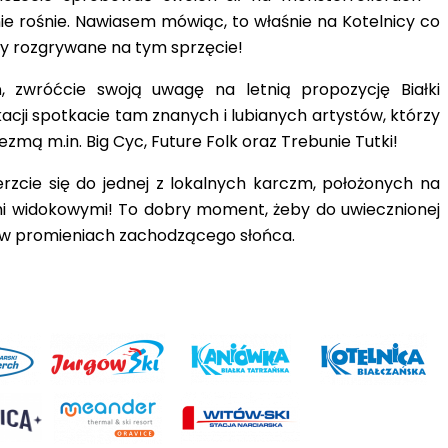
e rośnie. Nawiasem mówiąc, to właśnie na Kotelnicy co
dy rozgrywane na tym sprzęcie!
, zwróćcie swoją uwagę na letnią propozycję Białki
kacji spotkacie tam znanych i lubianych artystów, którzy
zmą m.in. Big Cyc, Future Folk oraz Trebunie Tutki!
rzcie się do jednej z lokalnych karczm
, położonych na
ami widokowymi! To dobry moment, żeby do uwiecznionej
a w promieniach zachodzącego słońca.