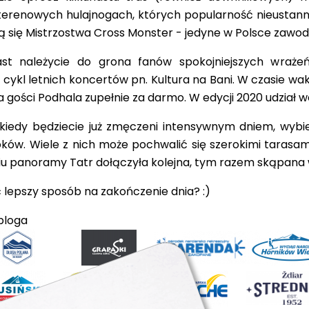
erenowych hulajnogach, których popularność nieustanni
ą się Mistrzostwa Cross Monster - jedyne w Polsce zawo
ast należycie do grona fanów spokojniejszych wrażeń
- cykl letnich koncertów pn. Kultura na Bani. W czasie wa
a gości Podhala zupełnie za darmo. W edycji 2020 udział we
 kiedy będziecie już zmęczeni intensywnym dniem,
wybie
oków. Wiele z nich może pochwalić się szerokimi taras
ciu panoramy Tatr dołączyła kolejna, tym razem skąpan
lepszy sposób na zakończenie dnia? :)
bloga