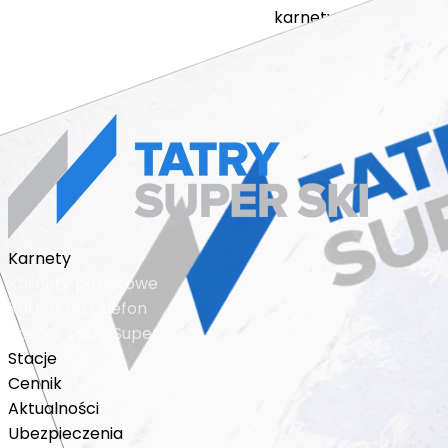
karnety
stacje
cennik
a
regulamin sprzedaży
© 2018 - 2026 karnet n
Karnety
Karnety pakietowe
Karnet na telefon
Karnet Tatry Super Ski
Stacje
Cennik
Aktualności
Ubezpieczenia