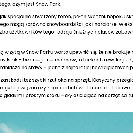
 tego, czym
jest Snow Park.
 jak specjalnie stworzony teren, pełen skoczni, hopek, us
iego mogą zarówno snowboardziści, jak i narciarze. Wię
liczba użytkowników tego rodzaju śnieżnych placów zab
ą wizytą w Snow Parku warto upewnić się, że nie brakuje 
y kask – bez niego nie ma mowy o trickach i ewolucjach
aniacze na stawy – jedne z najbardziej newralgicznych par
zaszkodzi też szybki rzut oka na sprzęt. Klasyczny przegl
regulacji wiązań czy zapięcia butów, da nam dodatkowe 
o gładkim i prostym stoku – siły działające na sprzęt są t