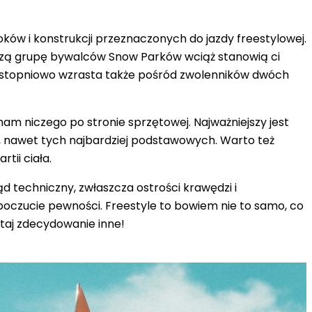
koków i konstrukcji przeznaczonych do jazdy freestylowej.
kszą grupę bywalców Snow Parków wciąż stanowią ci
aw stopniowo wzrasta także pośród zwolenników dwóch
nam niczego po stronie sprzętowej. Najważniejszy jest
, nawet tych najbardziej podstawowych. Warto też
tii ciała.
ąd techniczny, zwłaszcza ostrości krawędzi i
poczucie pewności. Freestyle to bowiem nie to samo, co
utaj zdecydowanie inne!