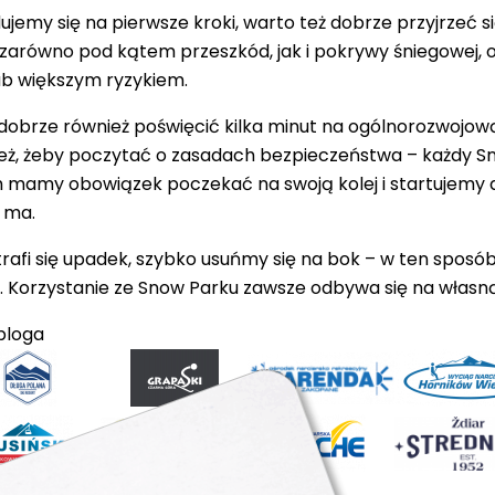
jemy się na pierwsze kroki, warto też dobrze przyjrzeć si
zarówno pod kątem przeszkód, jak i pokrywy śniegowej, 
b większym ryzykiem.
obrze również poświęcić kilka minut na ogólnorozwojową 
eż, żeby poczytać o zasadach bezpieczeństwa – każdy Sn
mamy obowiązek poczekać na swoją kolej i startujemy d
e ma.
ytrafi się upadek, szybko usuńmy się na bok – w ten spos
h. Korzystanie ze Snow Parku zawsze odbywa się na własn
bloga