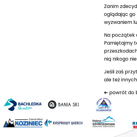
Zanim zdecydu
oglądając go 
wyzwaniem lu
Na początek d
Pamiętajmy t
przeszkodach 
nią nikogo ni
Jeśli zaś prz
ale też innyc
➜
powrót do 