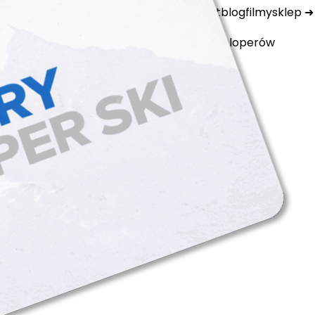
ktualności
ubezpieczenia
kamery
kontakt
blog
filmy
sklep
polityka prywatności
cookie files
dla developerów
arciarski tatry super ski