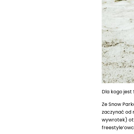
Dla
kogo
jest
Ze Snow Parkó
zaczynać od n
wywrotek) otw
freestyle’owc