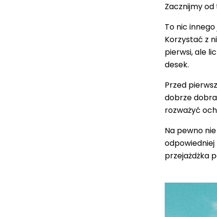
Zacznijmy od
To nic innego
Korzystać z n
pierwsi, ale 
desek.
Przed pierwsz
dobrze dobran
rozważyć ochr
Na pewno nie 
odpowiedniej 
przejażdżka p