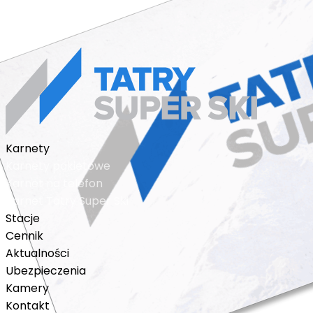
regulamin sprzedaży
© 2018 - 2026 karnet n
Karnety
Karnety pakietowe
Karnet na telefon
Karnet Tatry Super Ski
Stacje
Cennik
Aktualności
Ubezpieczenia
Kamery
Kontakt