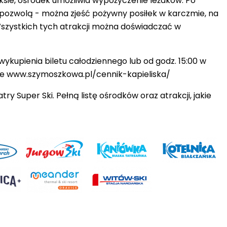
aksie, ośrodek umożliwia wypożyczenie leżaków. Po
pozwolą - można zjeść pożywny posiłek w karczmie, na
i. Wszystkich tych atrakcji można doświadczać w
 wykupienia biletu całodziennego lub od godz. 15:00 w
ie
www.szymoszkowa.pl/cennik-kapieliska/
y Super Ski. Pełną listę ośrodków oraz atrakcji, jakie