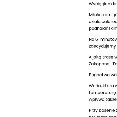
Wyciągiem k
Miłośnikom gó
działa całoro
podhalańskim
Na 6-minutowy
zdecydujemy 
A jaką trasę 
Zakopane. To 
Bogactwo wó
Woda, która 
temperaturę 
wpływa także 
Przy basenie 