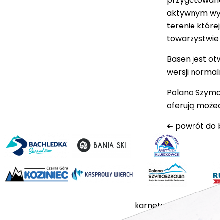
przygotowaneg
aktywnym wyp
terenie które
towarzystwie
Basen jest otw
wersji normal
Polana Szym
oferują może
➜
powrót do 
karnety
stacje
cennik
a