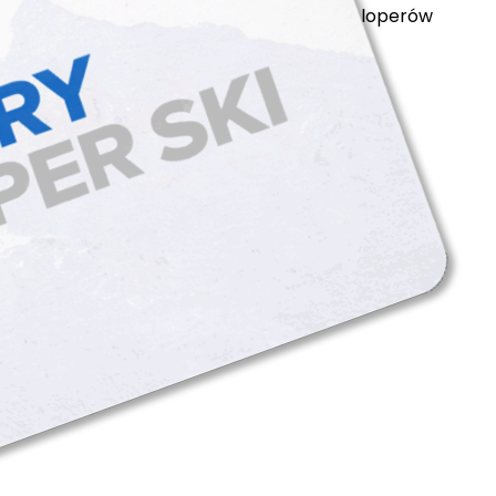
polityka prywatności
cookie files
dla developerów
arciarski tatry super ski