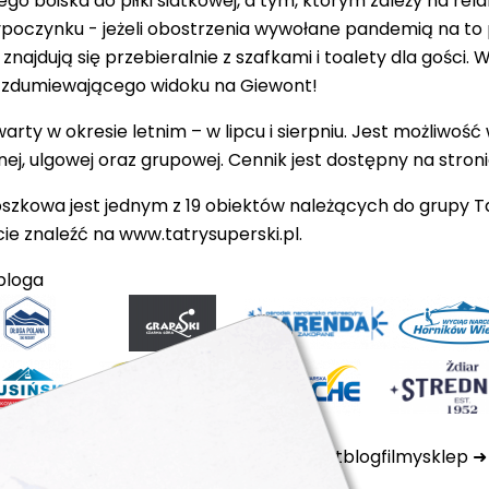
o boiska do piłki siatkowej, a tym, którym zależy na rel
oczynku - jeżeli obostrzenia wywołane pandemią na to 
j znajdują się przebieralnie z szafkami i toalety dla gośc
 zdumiewającego widoku na Giewont!
arty w okresie letnim – w lipcu i sierpniu. Jest możliwość
nej, ulgowej oraz grupowej. Cennik jest dostępny na stron
oszkowa
jest jednym z 19 obiektów należących do grupy Tatr
cie znaleźć na
www.tatrysuperski.pl
.
bloga
ktualności
ubezpieczenia
kamery
kontakt
blog
filmy
sklep