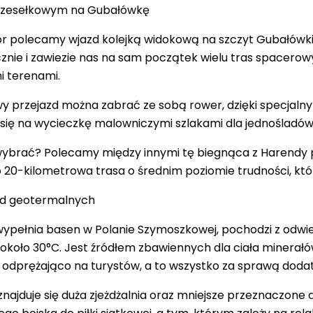
rzesełkowym na Gubałówkę
r polecamy wjazd kolejką widokową na szczyt Gubałówki, g
cznie i zawiezie nas na sam początek wielu tras spacerowy
i terenami.
 przejazd można zabrać ze sobą rower, dzięki specjalnym
się na wycieczkę malowniczymi szlakami dla jednośladów
wybrać? Polecamy między innymi tę biegnąca z Harendy p
20-kilometrowa trasa o średnim poziomie trudności, któr
d geotermalnych
wypełnia basen w Polanie Szymoszkowej, pochodzi z odw
około 30
°C. Jest źródłem zbawiennych dla ciała minerałó
odprężająco na turystów, a to wszystko za sprawą dodat
znajduje się duża zjeżdżalnia oraz mniejsze przeznaczone 