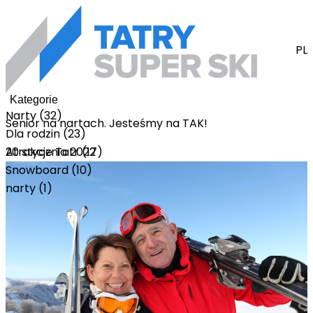
PL
Kategorie
Narty (32)
Senior na nartach. Jesteśmy na TAK!
Dla rodzin (23)
20 stycznia 2022
Atrakcje Tatr (17)
Snowboard (10)
narty (1)