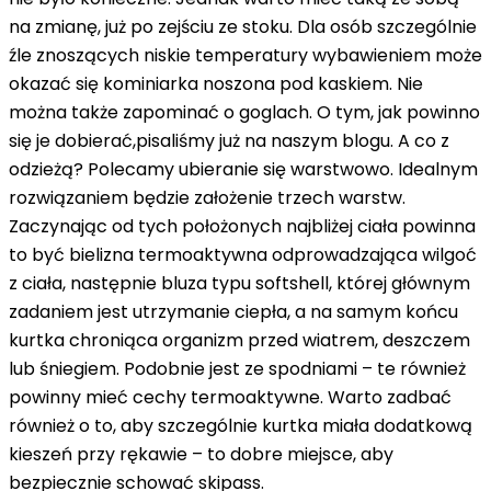
na zmianę, już po zejściu ze stoku. Dla osób szczególnie
źle znoszących niskie temperatury wybawieniem może
okazać się kominiarka noszona pod kaskiem. Nie
można także zapominać o goglach. O tym, jak powinno
się je dobierać,
pisaliśmy już na naszym blogu
. A co z
odzieżą? Polecamy ubieranie się warstwowo. Idealnym
rozwiązaniem będzie założenie trzech warstw.
Zaczynając od tych położonych najbliżej ciała powinna
to być bielizna termoaktywna odprowadzająca wilgoć
z ciała, następnie bluza typu softshell, której głównym
zadaniem jest utrzymanie ciepła, a na samym końcu
kurtka chroniąca organizm przed wiatrem, deszczem
lub śniegiem. Podobnie jest ze spodniami – te również
powinny mieć cechy termoaktywne. Warto zadbać
również o to, aby szczególnie kurtka miała dodatkową
kieszeń przy rękawie – to dobre miejsce, aby
bezpiecznie schować skipass.