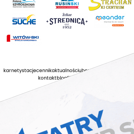
karnety
stacje
cennik
aktualności
ubezpieczenia
kamery
kontakt
blog
filmy
sklep