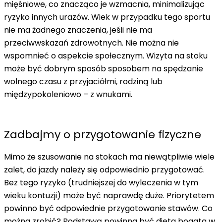
mięśniowe
, co znacząco je wzmacnia, minimalizując
ryzyko innych urazów. Wiek w przypadku tego sportu
nie ma żadnego znaczenia, jeśli nie ma
przeciwwskazań zdrowotnych. Nie można nie
wspomnieć o aspekcie społecznym. Wizyta na stoku
może być dobrym
sposób sposobem na spędzanie
wolnego czasu z przyjaciółmi, rodziną lub
międzypokolen
iowo – z wnukami.
Zadbajmy o przygotowanie fizyczne
Mimo że szusowanie na stokach ma niewątpliwie wiele
zalet, do jazdy należy się odpowiedn
io przygotować.
Bez tego ryzyko (trudniejszej do wyleczenia w tym
wieku kontuzji) może być naprawdę duże. Priorytetem
powinno być odpowiednie przygotowanie stawów
. Co
można zrobić? Podstawą powinna być dieta bogata w