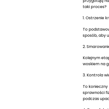
przygotują na
taki proces?
1. Ostrzenie 
To podstawow
sposób, aby u
2. Smarowani
Kolejnym eta
woskiem na g
3. Kontrola w
To konieczny 
sprawności fi
podczas upadk