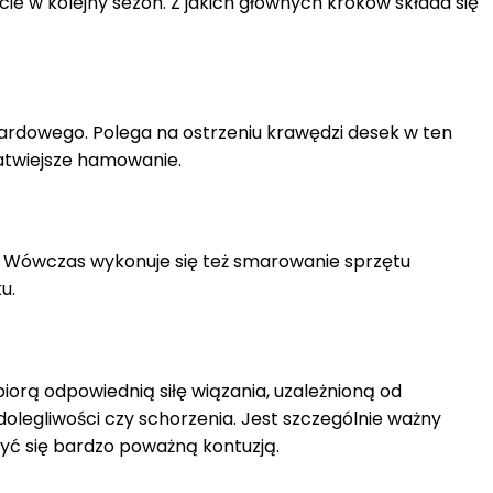
e w kolejny sezon. Z jakich głównych kroków składa się
rdowego. Polega na ostrzeniu krawędzi desek w ten
łatwiejsze hamowanie.
. Wówczas wykonuje się też smarowanie sprzętu
u.
orą odpowiednią siłę wiązania, uzależnioną od
 dolegliwości czy schorzenia. Jest szczególnie ważny
zyć się bardzo poważną kontuzją.