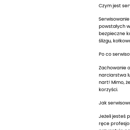
Czym jest se
Serwisowanie 
powstałych w 
bezpieczne ko
ślizgu, kołko
Po co serwiso
Zachowanie o
narciarstwa l
nart! Mimo, ż
korzyści.
Jak serwisow
Jeżeli jeste
ręce profesjon