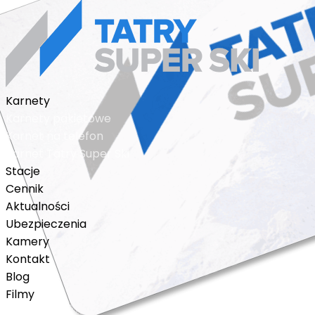
Karnety
Karnety pakietowe
Karnet na telefon
Karnet Tatry Super Ski
Stacje
Cennik
Aktualności
Ubezpieczenia
Kamery
Kontakt
Blog
Filmy