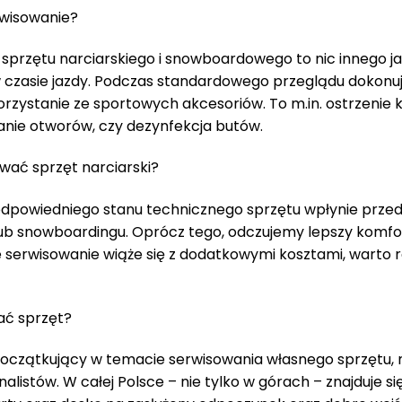
rwisowanie?
sprzętu narciarskiego i snowboardowego to nic innego 
czasie jazdy. Podczas standardowego przeglądu dokonuje 
rzystanie ze sportowych akcesoriów. To m.in. ostrzenie 
wanie otworów, czy dezynfekcja butów.
wać sprzęt narciarski?
dpowiedniego stanu technicznego sprzętu wpłynie prze
ub snowboardingu. Oprócz tego, odczujemy lepszy komfor
e serwisowanie wiąże się z dodatkowymi kosztami, warto r
ać sprzęt?
ś początkujący w temacie serwisowania własnego sprzętu
alistów. W całej Polsce – nie tylko w górach – znajduje si