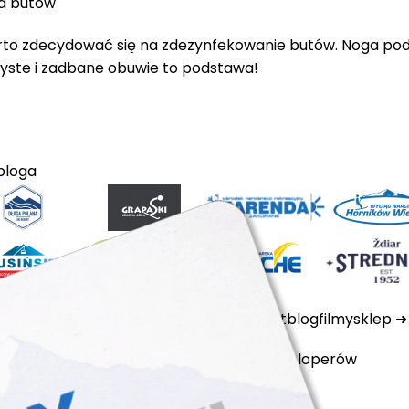
ja butów
to zdecydować się na zdezynfekowanie butów. Noga podcz
yste i zadbane obuwie to podstawa!
bloga
ktualności
ubezpieczenia
kamery
kontakt
blog
filmy
sklep
polityka prywatności
cookie files
dla developerów
arciarski tatry super ski