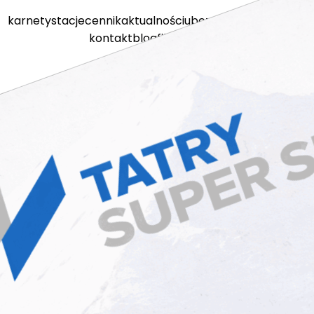
karnety
stacje
cennik
aktualności
ubezpieczenia
kamery
kontakt
blog
filmy
sklep