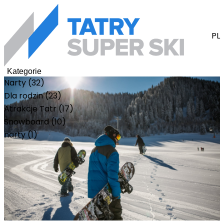
PL
Kategorie
Narty (32)
Dla rodzin (23)
Atrakcje Tatr (17)
Snowboard (10)
narty (1)