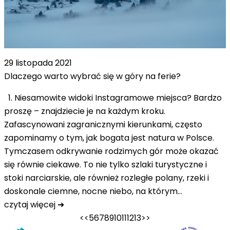
29 listopada 2021
Dlaczego warto wybrać się w góry na ferie?
1. Niesamowite widoki Instagramowe miejsca? Bardzo
proszę – znajdziecie je na każdym kroku.
Zafascynowani zagranicznymi kierunkami, często
zapominamy o tym, jak bogata jest natura w Polsce.
Tymczasem odkrywanie rodzimych gór może okazać
się równie ciekawe. To nie tylko szlaki turystyczne i
stoki narciarskie, ale również rozległe polany, rzeki i
doskonale ciemne, nocne niebo, na którym…
czytaj więcej ➜
<<
5
6
7
8
9
10
11
12
13
>>