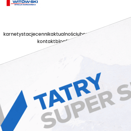
karnety
stacje
cennik
aktualności
ubezpieczenia
kamery
kontakt
blog
filmy
sklep