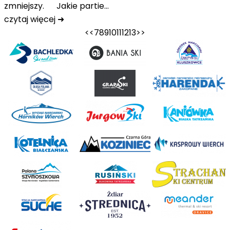
zmniejszy. Jakie partie…
czytaj więcej ➜
<<
7
8
9
10
11
12
13
>>