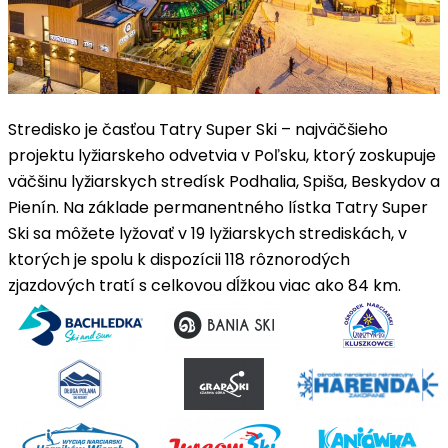
Stredisko je časťou
Tatry Super Ski
– najväčšieho
projektu lyžiarskeho odvetvia v Poľsku, ktorý zoskupuje
väčšinu lyžiarskych stredísk Podhalia, Spiša, Beskydov a
Pienín. Na základe permanentného lístka Tatry Super
Ski sa môžete lyžovať v
19
lyžiarskych strediskách
, v
ktorých je spolu k dispozícii
118
rôznorodých
zjazdových tratí
s celkovou dĺžkou viac ako 84 km.