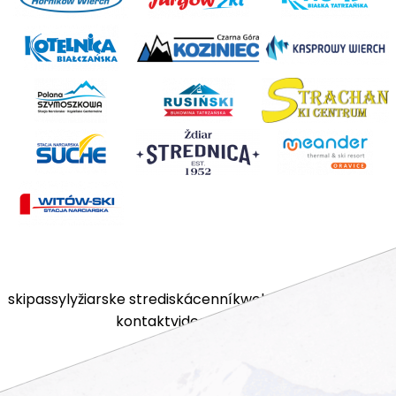
skipassy
lyžiarske strediská
cenník
webkamery
poistenie
kontakt
videos
e-shop