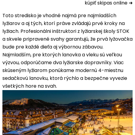
kúpiť skipas online ➜
Toto stredisko je vhodné najmä pre najmladších
lyžiarov a aj tých, ktorí práve zvládajú prvé kroky na
lyžiach. Profesionálni inštruktori z lyžiarskej školy STOK
a skvele pripravené svahy garantujú, že prvá lyžovačka
bude pre každé dieťa aj výbornou zábavou.
Najmladším, pre ktorých lanovka a vleku sú veľkou
výzvou, odporúčame dva lyžiarske dopravníky. Viac
skúseným lyžiarom ponúkame modernú 4-miestnu
sedačkovú lanovku, ktorá rýchlo a bezpečne vyvezie
všetkých hore na svah.