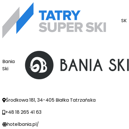
SK
Bania
Ski
Środkowa 181, 34-405 Białka Tatrzańska
+48 18 265 41 63
hotelbania.pl/