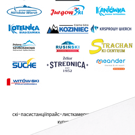
скі-паси
станції
прайс-лист
камери
контакти
videos
купити