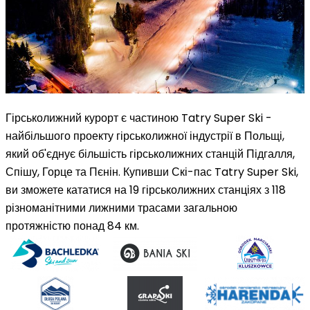
Гірськолижний курорт є частиною
Tatry Super Ski
-
найбільшого проекту гірськолижної індустрії в Польщі,
який об'єднує більшість гірськолижних станцій Підгалля,
Спішу, Горце та Пєнін. Купивши Скі-пас Tatry Super Ski,
ви зможете кататися на
19 гірськолижних станціях
з
118
різноманітними лижними трасами
загальною
протяжністю понад 84 км.