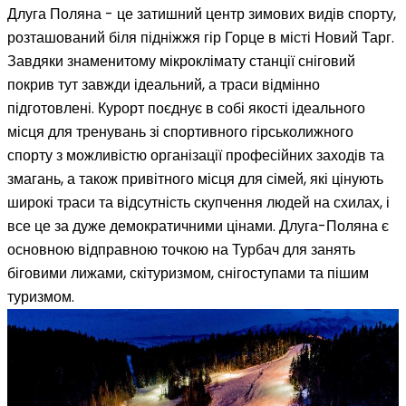
Длуга Поляна - це затишний центр зимових видів спорту,
розташований біля підніжжя гір Горце в місті Новий Тарг.
Завдяки знаменитому мікроклімату станції сніговий
покрив тут завжди ідеальний, а траси відмінно
підготовлені. Курорт поєднує в собі якості ідеального
місця для тренувань зі спортивного гірськолижного
спорту з можливістю організації професійних заходів та
змагань, а також привітного місця для сімей, які цінують
широкі траси та відсутність скупчення людей на схилах, і
все це за дуже демократичними цінами. Длуга-Поляна є
основною відправною точкою на Турбач для занять
біговими лижами, скітуризмом, снігоступами та пішим
туризмом.