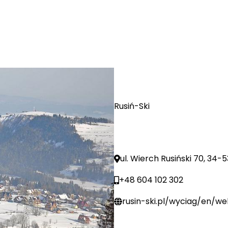
Rusiń-Ski
ul. Wierch Rusiński 70, 34
+48 604 102 302
rusin-ski.pl/wyciag/en/w