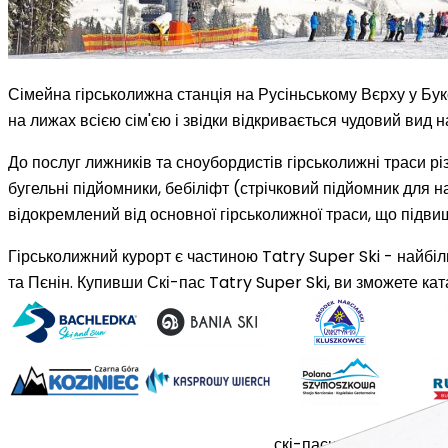
Сімейна гірськолижна станція на Русіньському Вєрху у Бук
на лижах всією сім'єю і звідки відкривається чудовий вид н
До послуг лижників та сноубордистів гірськолижні траси р
бугельні підйомники, бебіліфт (стрічковий підйомник для 
відокремлений від основної гірськолижної траси, що підви
Гірськолижний курорт є частиною
Tatry Super Ski
- найбіл
та Пєнін. Купивши Скі-пас Tatry Super Ski, ви зможете ка
скі-паси
станції
прайс-л