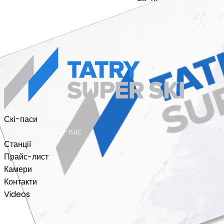
sales terms and condi
© 2018 - 2026 karnet n
Скі-паси
Tatry Super Скі-пас
Станції
Прайс-лист
Камери
Контакти
Videos