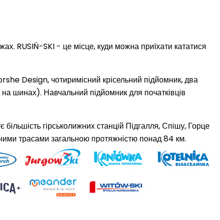
ах. RUSIŃ-SKI - це місце, куди можна приїхати кататися
Porshe Design, чотиримісний крісельний підйомник, два
д на шинах). Навчальний підйомник для початківців
ує більшість гірськолижних станцій Підгалля, Спішу, Горце
жними трасами
загальною протяжністю понад 84 км.