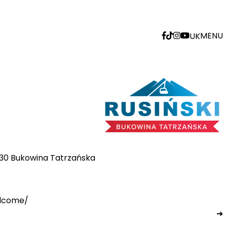
MENU
UK
-530 Bukowina Tatrzańska
elcome/
➜