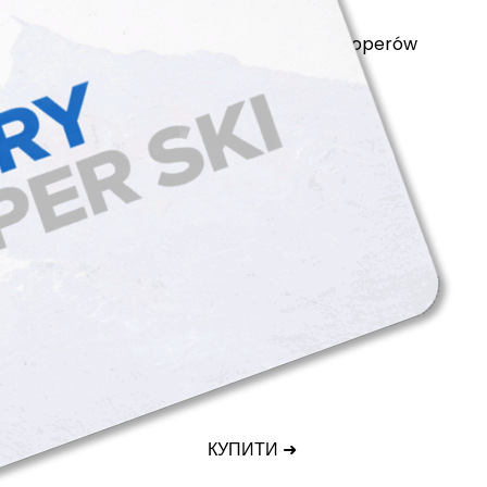
tions
privacy policy
cookie files
dla developerów
arciarski tatry super ski
КУПИТИ