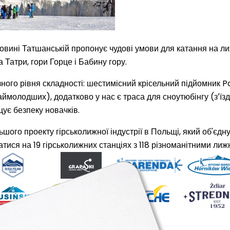
овині Татшанській пропонує чудові умови для катання на лиж
а Татри, гори Горце і Бабину гору.
ізного рівня складності: шестимісний крісельний підйомник 
наймолодших), додатково у нас є траса для сноутюбінгу (зʼїз
щує безпеку новачків.
ьшого проекту гірськолижної індустрії в Польщі, який об'єдн
татися на
19 гірськолижних станціях
з
118 різноманітними ли
ист
камери
контакти
videos
купити